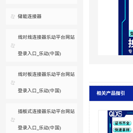
储能连接器
线对线连接器乐动平台网站
登录入口_乐动(中国)
线对板连接器乐动平台网站
登录入口_乐动(中国)
相关产品指引
插板式连接器乐动平台网站
登录入口_乐动(中国)