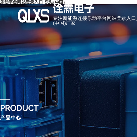
乐动平台网站登录入口_乐动(中国)
诠霖电子
专注新能源连接乐动平台网站登录入口
(中国)厂家
走进诠霖电子
乐动平台网站登录入口_乐动(中国)
乐动平台网站登录入口_乐动(中国) 是一家自主研发、生产和销
乐动平台网站登录入口_乐动(中国) 是一家自主研发、生产和销
月份，座落 于“世界工厂”之称的东莞市虎门镇，交通十分便
月份，座落 于“世界工厂”之称的东莞市虎门镇，交通十分便
PRODUCT
公司简介
公司动态
乐动平台网站登录
行业资讯
产品中心
入口_乐动(中国)
企业形象
合作伙伴