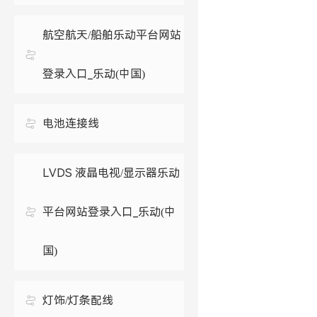
航空航天/船舶乐动平台网站
登录入口_乐动(中国)
电池连接线
LVDS 液晶电视/显示器乐动
平台网站登录入口_乐动(中
国)
灯饰/灯条配线