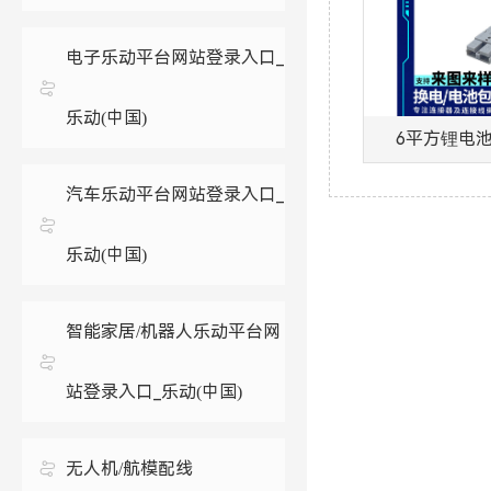
电子乐动平台网站登录入口_
乐动(中国)
6平方锂电
汽车乐动平台网站登录入口_
乐动(中国)
智能家居/机器人乐动平台网
站登录入口_乐动(中国)
无人机/航模配线