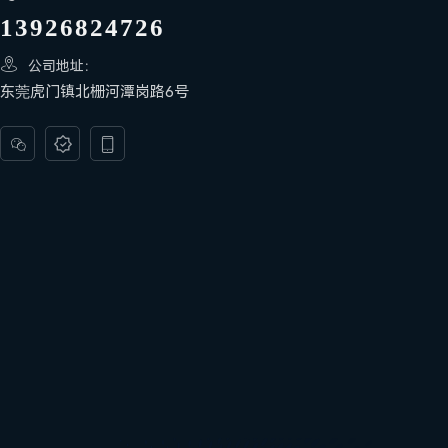
13926824726

公司地址：
东莞虎门镇北栅河潭岗路6号


