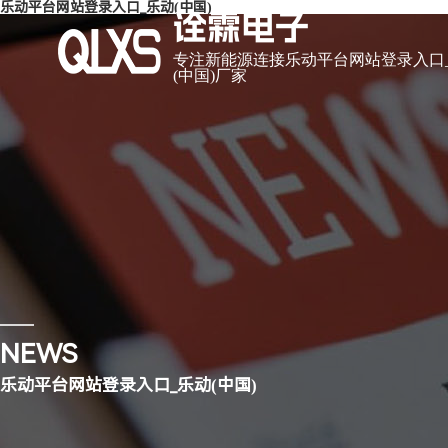
乐动平台网站登录入口_乐动(中国)
诠霖电子
专注新能源连接乐动平台网站登录入口
(中国)厂家
走进诠霖电子
乐动平台网站登录入口_乐动(中国)
乐动平台网站登录入口_乐动(中国) 是一家自主研发、生产和销
乐动平台网站登录入口_乐动(中国) 是一家自主研发、生产和销
月份，座落 于“世界工厂”之称的东莞市虎门镇，交通十分便
月份，座落 于“世界工厂”之称的东莞市虎门镇，交通十分便
NEWS
公司简介
公司动态
乐动平台网站登录
行业资讯
乐动平台网站登录入口_乐动(中国)
入口_乐动(中国)
企业形象
合作伙伴