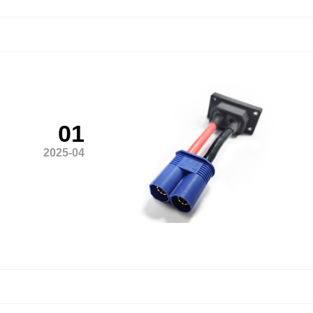
01
2025-04