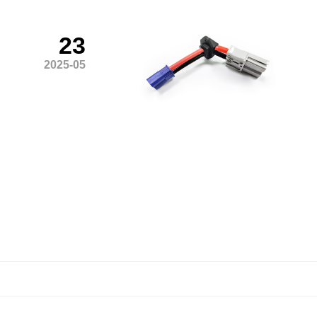
23
2025-05