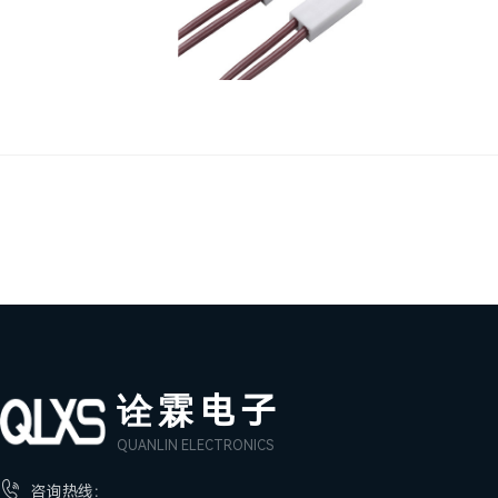
诠霖电子
QUANLIN ELECTRONICS

咨询热线：