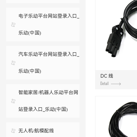
电子乐动平台网站登录入口_
乐动(中国)
汽车乐动平台网站登录入口_
乐动(中国)
DC 线
智能家居/机器人乐动平台网
站登录入口_乐动(中国)
无人机/航模配线