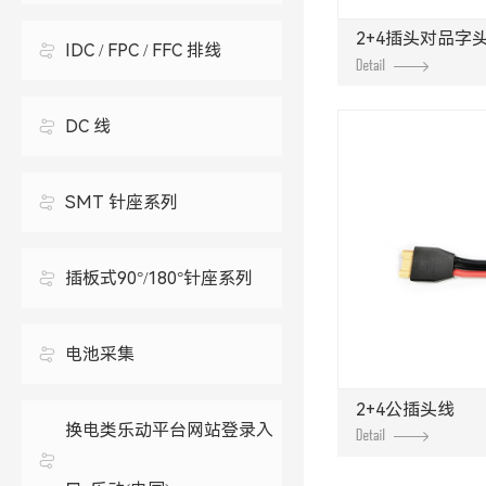
2+4插头对品字
IDC / FPC / FFC 排线
DC 线
SMT 针座系列
插板式90°/180°针座系列
电池采集
2+4公插头线
换电类乐动平台网站登录入