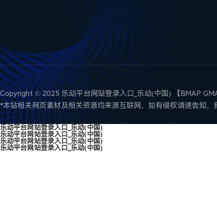
Copyright © 2025 乐动平台网站登录入口_乐动(中国) 【
BMAP
GM
*本站相关网页素材及相关资源均来源互联网，如有侵权请速告知，我
乐动平台网站登录入口_乐动(中国)
乐动平台网站登录入口_乐动(中国)
乐动平台网站登录入口_乐动(中国)
乐动平台网站登录入口_乐动(中国)