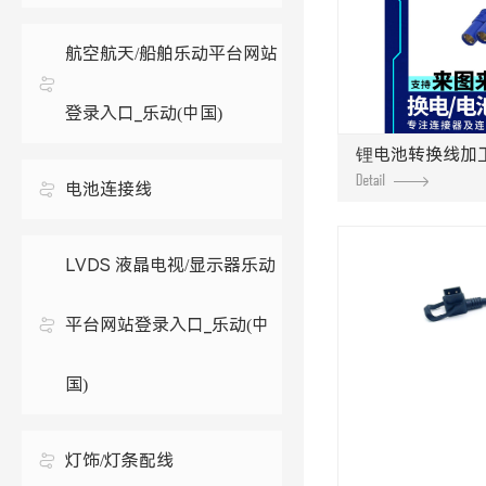
航空航天/船舶乐动平台网站
登录入口_乐动(中国)
锂电池转换线加
电池连接线
LVDS 液晶电视/显示器乐动
平台网站登录入口_乐动(中
国)
灯饰/灯条配线