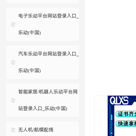
电子乐动平台网站登录入口_
乐动(中国)
汽车乐动平台网站登录入口_
乐动(中国)
智能家居/机器人乐动平台网
站登录入口_乐动(中国)
无人机/航模配线