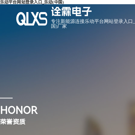
乐动平台网站登录入口_乐动(中国)
诠霖电子
专注新能源连接乐动平台网站登录入口_
国)厂家
走进诠霖电子
乐动平台网站登录入口_乐动(中国)
乐动平台网站登录入口_乐动(中国) 是一家自主研发、生产和销售
乐动平台网站登录入口_乐动(中国) 是一家自主研发、生产和销售
年 8 月份，座落 于“世界工厂”之称的东莞市虎门镇，交通十分
年 8 月份，座落 于“世界工厂”之称的东莞市虎门镇，交通十分
公司简介
公司动态
乐动平台网站登录
行业资讯
组织架
常见问
HONOR
入口_乐动(中国)
荣誉资质
企业形象
合作伙伴