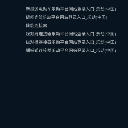
新能源电动车乐动平台网站登录入口_乐动(中国)
储能光伏乐动平台网站登录入口_乐动(中国)
储能连接器
线对线连接器乐动平台网站登录入口_乐动(中国)
线对板连接器乐动平台网站登录入口_乐动(中国)
插板式连接器乐动平台网站登录入口_乐动(中国)
...