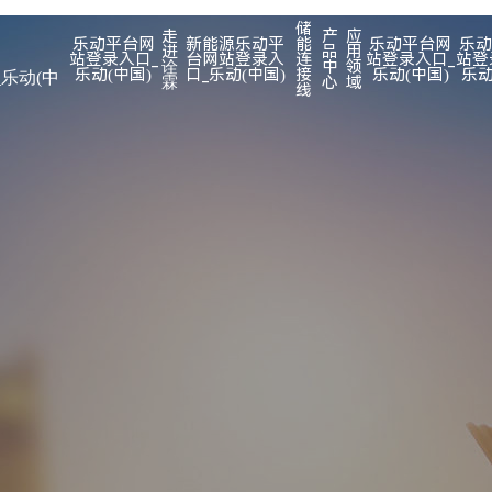
储
走
产
应
乐动平台网
新能源乐动平
能
乐动平台网
乐动
进
品
用
站登录入口_
台网站登录入
连
站登录入口_
站登
诠
中
领
乐动(中国)
口_乐动(中国)
接
乐动(中国)
乐动
乐动(中
霖
心
域
线
储能光伏乐动平台网站登录入口_乐动(中国)
连接器及 连接线的现代化高科技有限公司。公司成立于 2008
连接器及 连接线的现代化高科技有限公司。公司成立于 2008
便利。
便利。
构
题
荣誉资质