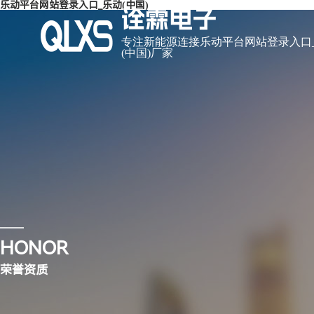
乐动平台网站登录入口_乐动(中国)
诠霖电子
专注新能源连接乐动平台网站登录入口
(中国)厂家
走进诠霖电子
乐动平台网站登录入口_乐动(中国)
乐动平台网站登录入口_乐动(中国) 是一家自主研发、生产和销
乐动平台网站登录入口_乐动(中国) 是一家自主研发、生产和销
月份，座落 于“世界工厂”之称的东莞市虎门镇，交通十分便
月份，座落 于“世界工厂”之称的东莞市虎门镇，交通十分便
HONOR
公司简介
公司动态
乐动平台网站登录
行业资讯
荣誉资质
入口_乐动(中国)
企业形象
合作伙伴