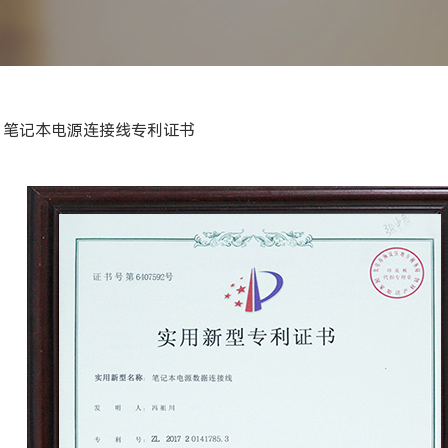
> 笔记本电源连接线专利证书