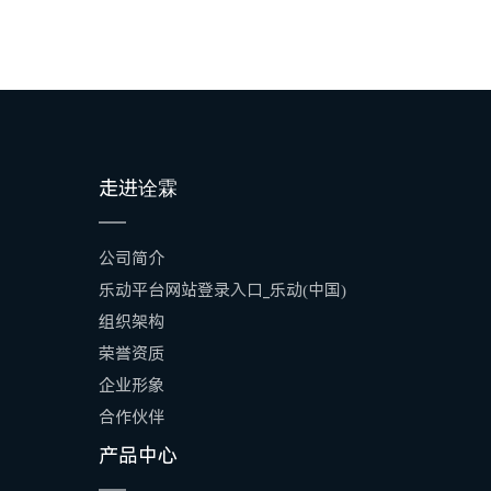
走进诠霖
公司简介
乐动平台网站登录入口_乐动(中国)
组织架构
荣誉资质
企业形象
合作伙伴
产品中心