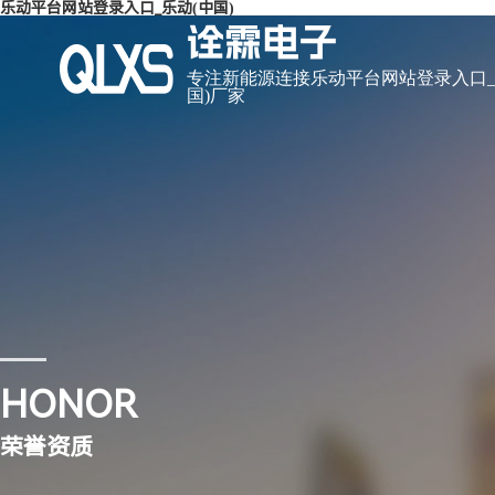
乐动平台网站登录入口_乐动(中国)
诠霖电子
专注新能源连接乐动平台网站登录入口_
国)厂家
走进诠霖电子
乐动平台网站登录入口_乐动(中国)
乐动平台网站登录入口_乐动(中国) 是一家自主研发、生产和销售
乐动平台网站登录入口_乐动(中国) 是一家自主研发、生产和销售
年 8 月份，座落 于“世界工厂”之称的东莞市虎门镇，交通十分
年 8 月份，座落 于“世界工厂”之称的东莞市虎门镇，交通十分
公司简介
公司动态
乐动平台网站登录
行业资讯
组织架
常见问
HONOR
入口_乐动(中国)
荣誉资质
企业形象
合作伙伴